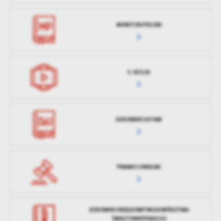
MONITOR POLSKI
E-SESJA
DZIENNIK USTAW
PRAWO LOKALNE
DZIENNIK URZĘDOWY WOJEWÓDZTWA
ŚWIĘTOKRZYSKIEGO