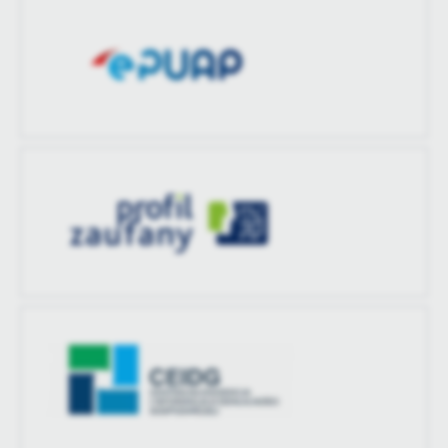
Ostatnio
-
zaktualizował